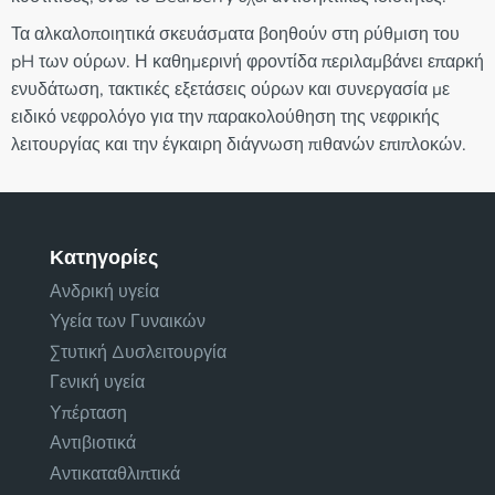
Τα αλκαλοποιητικά σκευάσματα βοηθούν στη ρύθμιση του
pH των ούρων. Η καθημερινή φροντίδα περιλαμβάνει επαρκή
ενυδάτωση, τακτικές εξετάσεις ούρων και συνεργασία με
ειδικό νεφρολόγο για την παρακολούθηση της νεφρικής
λειτουργίας και την έγκαιρη διάγνωση πιθανών επιπλοκών.
Κατηγορίες
Ανδρική υγεία
Υγεία των Γυναικών
Στυτική Δυσλειτουργία
Γενική υγεία
Υπέρταση
Αντιβιοτικά
Αντικαταθλιπτικά