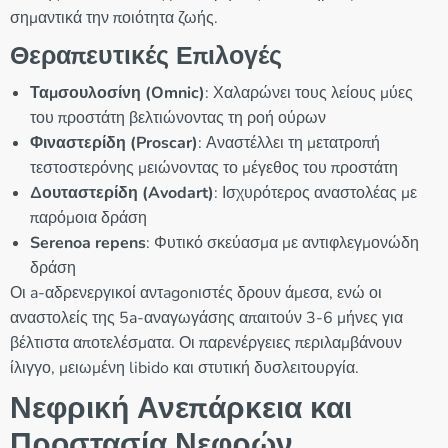
σημαντικά την ποιότητα ζωής.
Θεραπευτικές Επιλογές
Ταμσουλοσίνη (Omnic)
: Χαλαρώνει τους λείους μύες
του προστάτη βελτιώνοντας τη ροή ούρων
Φιναστερίδη (Proscar)
: Αναστέλλει τη μετατροπή
τεστοστερόνης μειώνοντας το μέγεθος του προστάτη
Δουταστερίδη (Avodart)
: Ισχυρότερος αναστολέας με
παρόμοια δράση
Serenoa repens
: Φυτικό σκεύασμα με αντιφλεγμονώδη
δράση
Οι a-αδρενεργικοί αντagonιστές δρουν άμεσα, ενώ οι
αναστολείς της 5a-αναγωγάσης απαιτούν 3-6 μήνες για
βέλτιστα αποτελέσματα. Οι παρενέργειες περιλαμβάνουν
ίλιγγο, μειωμένη libido και στυτική δυσλειτουργία.
Νεφρική Ανεπάρκεια και
Προστασία Νεφρών