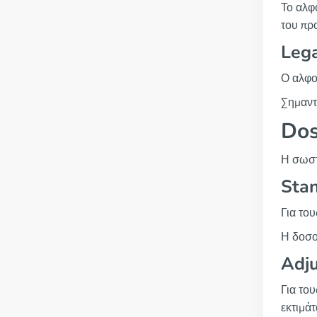
Το αλφ
του πρ
Lega
Ο αλφο
Σημαντι
Dos
Η σωστ
Sta
Για το
Η δοσο
Adju
Για το
εκτιμά