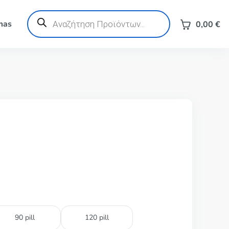
Products
search
mas
0,00
€
90 pill
120 pill