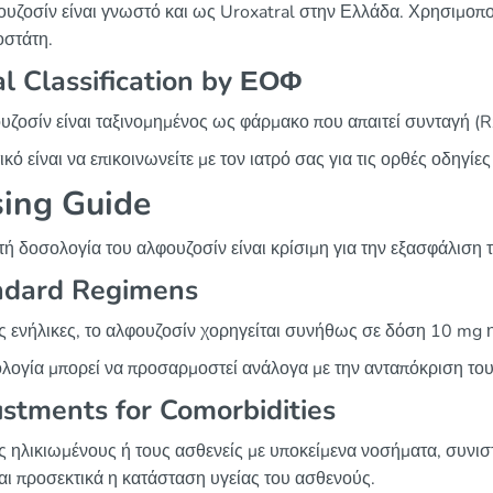
ουζοσίν είναι γνωστό και ως Uroxatral στην Ελλάδα. Χρησιμοποι
οστάτη.
l Classification by ΕΟΦ
υζοσίν είναι ταξινομημένος ως φάρμακο που απαιτεί συνταγή (R
κό είναι να επικοινωνείτε με τον ιατρό σας για τις ορθές οδηγίε
ing Guide
ή δοσολογία του αλφουζοσίν είναι κρίσιμη για την εξασφάλιση τ
ndard Regimens
υς ενήλικες, το αλφουζοσίν χορηγείται συνήθως σε δόση 10 mg
λογία μπορεί να προσαρμοστεί ανάλογα με την ανταπόκριση του
stments for Comorbidities
υς ηλικιωμένους ή τους ασθενείς με υποκείμενα νοσήματα, συνι
ται προσεκτικά η κατάσταση υγείας του ασθενούς.