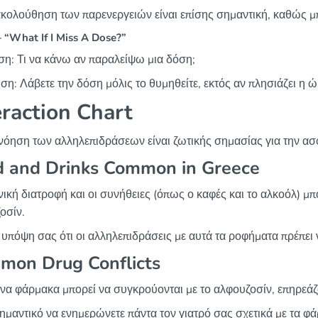
κολούθηση των παρενεργειών είναι επίσης σημαντική, καθώς μπ
“What If I Miss A Dose?”
η: Τι να κάνω αν παραλείψω μια δόση;
ση: Λάβετε την δόση μόλις το θυμηθείτε, εκτός αν πλησιάζει η 
eraction Chart
νόηση των αλληλεπιδράσεων είναι ζωτικής σημασίας για την α
d and Drinks Common in Greece
νική διατροφή και οι συνήθειες (όπως ο καφές και το αλκοόλ) μ
οσίν.
 υπόψη σας ότι οι αλληλεπιδράσεις με αυτά τα ροφήματα πρέπει
mon Drug Conflicts
να φάρμακα μπορεί να συγκρούονται με το αλφουζοσίν, επηρεάζ
σημαντικό να ενημερώνετε πάντα τον γιατρό σας σχετικά με τα φ