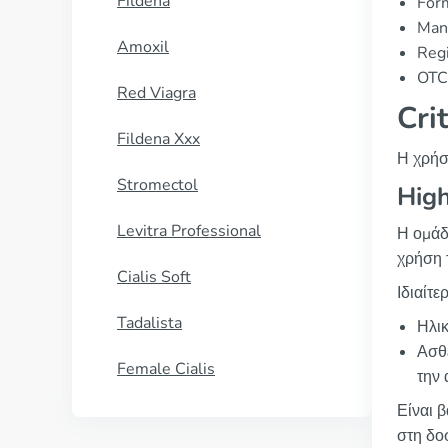
Fildena
For
Manu
Amoxil
Regi
OTC 
Red Viagra
Cri
Fildena Xxx
Η χρήσ
Stromectol
High
Levitra Professional
Η ομάδ
χρήση 
Cialis Soft
Ιδιαίτε
Tadalista
Ηλικ
Ασθε
Female Cialis
την 
Είναι 
στη δο