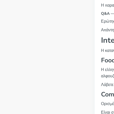
Η παρα
Q&A — 
Ερώτησ
Απάντη
Int
Η κατα
Foo
Η ελλη
αλφουζ
Λάβετε
Com
Ορισμέ
Είναι 