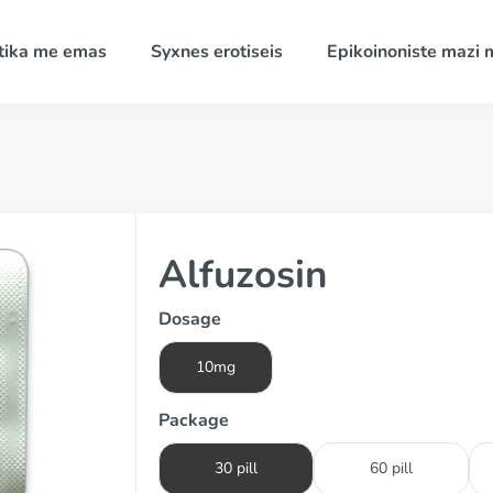
tika me emas
Syxnes erotiseis
Epikoinoniste mazi 
Alfuzosin
Dosage
10mg
Package
30 pill
60 pill