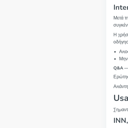
Inte
Μετά τ
συγκέν
Η χρήσ
οδήγησ
Αποφ
Μην 
Q&A — “
Ερώτησ
Απάντη
Usa
Σημαντ
INN,