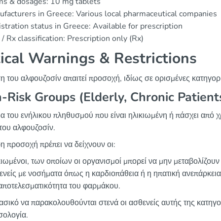
ms & dosages: 10 mg tablets
facturers in Greece: Various local pharmaceutical companies
stration status in Greece: Available for prescription
/ Rx classification: Prescription only (Rx)
tical Warnings & Restrictions
η του αλφουζοσίν απαιτεί προσοχή, ιδίως σε ορισμένες κατηγορ
-Risk Groups (Elderly, Chronic Patie
α του ενήλικου πληθυσμού που είναι ηλικιωμένη ή πάσχει από χ
του αλφουζοσίν.
ρη προσοχή πρέπει να δείχνουν οι:
ιωμένοι, των οποίων οι οργανισμοί μπορεί να μην μεταβολίζουν
νείς με νοσήματα όπως η καρδιοπάθεια ή η ηπατική ανεπάρκεια
αποτελεσματικότητα του φαρμάκου.
βασικό να παρακολουθούνται στενά οι ασθενείς αυτής της κατηγ
σολογία.