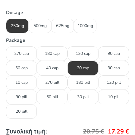
Dosage
250mg
500mg
625mg
1000mg
Package
270 cap
180 cap
120 cap
90 cap
60 cap
40 cap
20 cap
30 cap
10 cap
270 pill
180 pill
120 pill
90 pill
60 pill
30 pill
10 pill
20 pill
Συνολική τιμή:
20,75
€
17,29
€