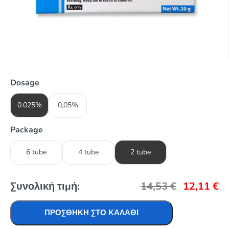
Dosage
0.025%
0,05%
Package
6 tube
4 tube
2 tube
Συνολική τιμή:
14,53
€
12,11
€
ΠΡΟΣΘΉΚΗ ΣΤΟ ΚΑΛΆΘΙ