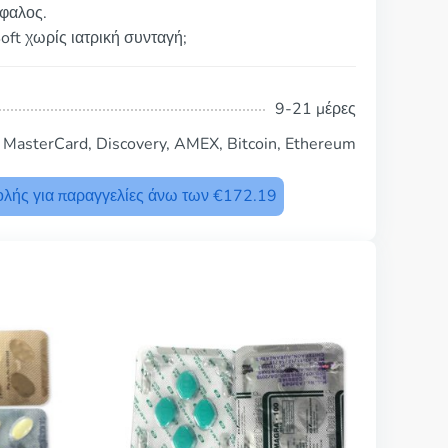
έφαλος.
oft χωρίς ιατρική συνταγή;
9-21 μέρες
, MasterCard, Discovery, AMEX, Bitcoin, Ethereum
λής για παραγγελίες άνω των €172.19