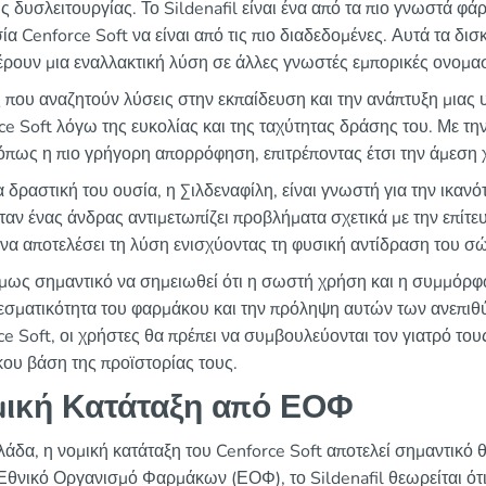
ς δυσλειτουργίας. Το Sildenafil είναι ένα από τα πιο γνωστά φ
α Cenforce Soft να είναι από τις πιο διαδεδομένες. Αυτά τα δισ
ρουν μια εναλλακτική λύση σε άλλες γνωστές εμπορικές ονομασ
 που αναζητούν λύσεις στην εκπαίδευση και την ανάπτυξη μιας 
ce Soft λόγω της ευκολίας και της ταχύτητας δράσης του. Με τ
όπως η πιο γρήγορη απορρόφηση, επιτρέποντας έτσι την άμεση 
 δραστική του ουσία, η Σιλδεναφίλη, είναι γνωστή για την ικανό
όταν ένας άνδρας αντιμετωπίζει προβλήματα σχετικά με την επίτε
 να αποτελέσει τη λύση ενισχύοντας τη φυσική αντίδραση του σ
όμως σημαντικό να σημειωθεί ότι η σωστή χρήση και η συμμόρφωσ
εσματικότητα του φαρμάκου και την πρόληψη αυτών των ανεπιθ
ce Soft, οι χρήστες θα πρέπει να συμβουλεύονται τον γιατρό του
ου βάση της προϊστορίας τους.
ική Κατάταξη από ΕΟΦ
λάδα, η νομική κατάταξη του Cenforce Soft αποτελεί σημαντικ
 Εθνικό Οργανισμό Φαρμάκων (ΕΟΦ), το Sildenafil θεωρείται ό