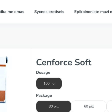
tika me emas
Syxnes erotiseis
Epikoinoniste mazi 
Cenforce Soft
Dosage
100mg
Package
30 pill
60 pill