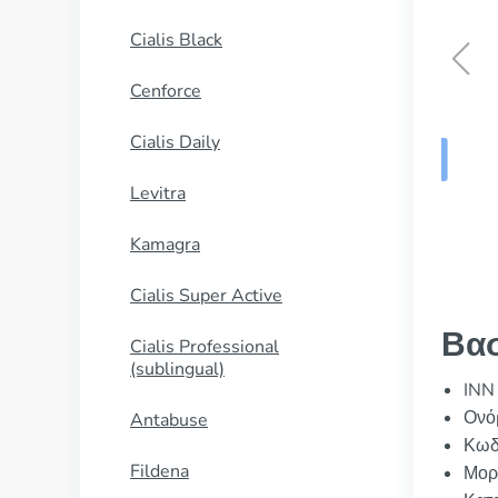
Cialis Black
Cenforce
Silagra
Cialis Daily
ΑΓΟΡΑΣΕ ΤΩΡΑ
Levitra
Kamagra
Cialis Super Active
Βασ
Cialis Professional
(sublingual)
INN 
Ονό
Antabuse
Κωδ
Fildena
Μορ