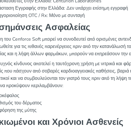
σκευαστές στην Ελλάδα: Centurion Laboratories
άσταση Εγγραφής στην Ελλάδα: Δεν υπάρχει επίσημη εγγραφή
ηγοριοποίηση OTC / Rx: Μόνο με συνταγή
σημάνσεις Ασφαλείας
η του Cenforce Soft μπορεί να συνοδευτεί από ορισμένες αντενδε
ωθείτε για τις πιθανές παρενέργειες πριν από την κατανάλωσή τ
είας και η λήψη άλλων φαρμάκων, μπορούν να επηρεάσουν την α
υχνός κίνδυνος αποτελεί η ταυτόχρονη χρήση με νιτρικά και φάρ
ίς που πάσχουν από σοβαρές καρδιοαγγειακές παθήσεις, βαριά ηπ
τικοί και να συμβουλεύονται τον γιατρό τους πριν από τη λήψη 
 να προκύψουν περιλαμβάνουν:
οκέφαλος
θισμός του δέρματος
φόρηση της μύτης
κιωμένοι και Χρόνιοι Ασθενείς