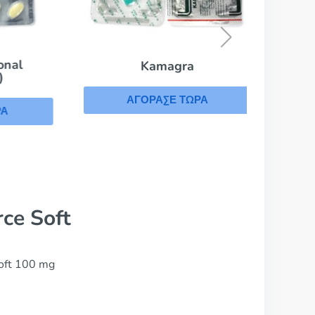
Cial
Α
l
Kamagra
ΑΓΟΡΑΣΕ ΤΩΡΑ
ce Soft
oft 100 mg