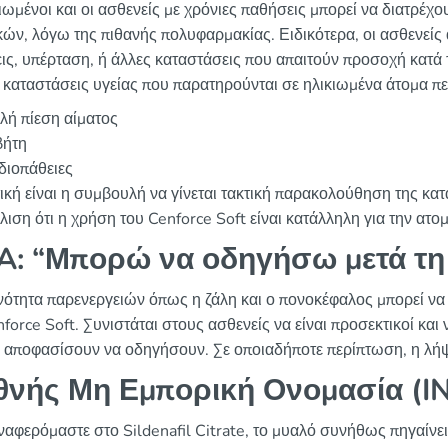
κιωμένοι και οι ασθενείς με χρόνιες παθήσεις μπορεί να διατρέ
κών, λόγω της πιθανής πολυφαρμακίας. Ειδικότερα, οι ασθενείς
ις, υπέρταση, ή άλλες καταστάσεις που απαιτούν προσοχή κατά 
 καταστάσεις υγείας που παρατηρούνται σε ηλικιωμένα άτομα π
λή πίεση αίματος
βήτη
διοπάθειες
ική είναι η συμβουλή να γίνεται τακτική παρακολούθηση της κ
ιση ότι η χρήση του Cenforce Soft είναι κατάλληλη για την ατο
: “Μπορώ να οδηγήσω μετά τη 
νότητα παρενεργειών όπως η ζάλη και ο πονοκέφαλος μπορεί να
nforce Soft. Συνιστάται στους ασθενείς να είναι προσεκτικοί κα
 αποφασίσουν να οδηγήσουν. Σε οποιαδήποτε περίπτωση, η λήψη
θνής Μη Εμπορική Ονομασία (I
ναφερόμαστε στο Sildenafil Citrate, το μυαλό συνήθως πηγαίνει 