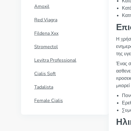
Κατα
Amoxil
Κατ
Κατ
Red Viagra
Επι
Fildena Xxx
Η χρήσ
ενημερ
Stromectol
της υγ
Levitra Professional
Ένας σ
ασθενε
Cialis Soft
προσεκ
μπορεί
Tadalista
Πον
Female Cialis
Ερε
Συμ
Ηλι