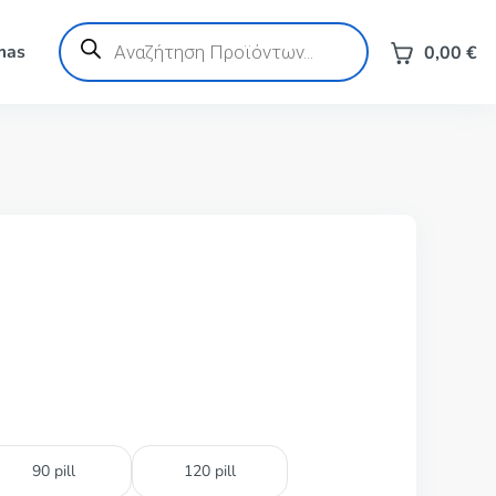
Products
search
mas
0,00
€
90 pill
120 pill