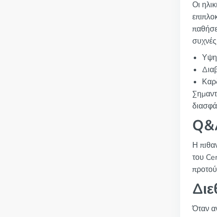
Οι ηλι
επιπλο
παθήσε
συχνές
Υψη
Δια
Καρ
Σημαντ
διασφάλ
Q&A
Η πιθα
του Ce
προτού
Διε
Όταν α