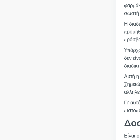
φαρμάκ
σωστή 
Η διαδ
προμηθ
πρόσβα
Υπάρχο
δεν εί
διαδικ
Αυτή η
Σημειώ
αλληλε
Γι’ αυτ
πιστοπο
Δοσ
Είναι 