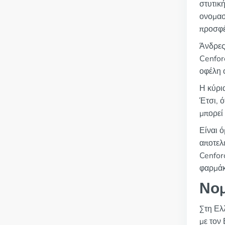
στυτική
ονομασί
προσφέ
Άνδρες
Сenfor
οφέλη 
Η κύρια
Έτσι, 
μπορεί
Είναι 
αποτελ
Cenfor
φαρμάκ
Νομ
Στη Ελ
με τον