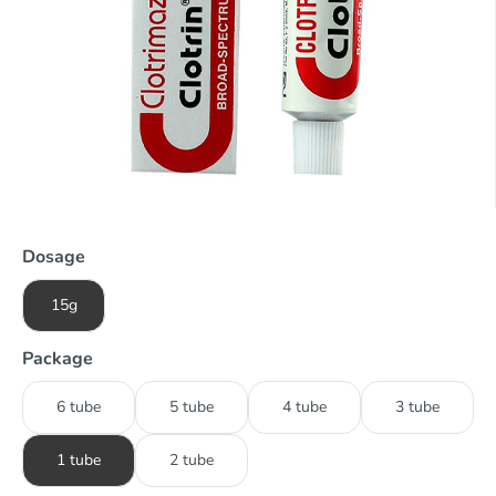
Dosage
15g
Package
6 tube
5 tube
4 tube
3 tube
1 tube
2 tube