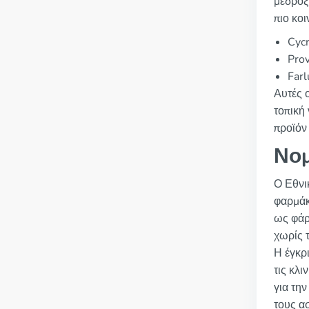
μεδροξ
πιο κο
Cycr
Prov
Farl
Αυτές 
τοπική 
προϊόν 
Νομ
Ο Εθνι
φαρμάκ
ως φάρ
χωρίς 
Η έγκρ
τις κλ
για την
τους α