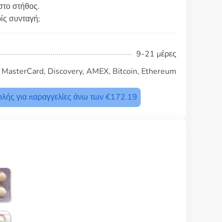
 στο στήθος.
ίς συνταγή;
9-21 μέρες
, MasterCard, Discovery, AMEX, Bitcoin, Ethereum
λής για παραγγελίες άνω των €172.19