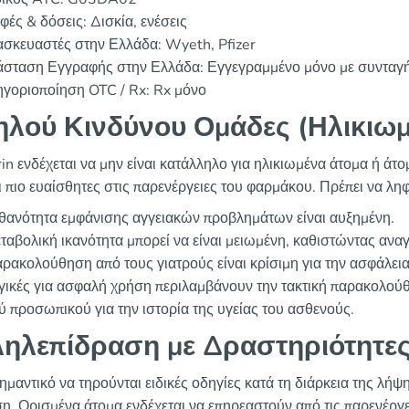
ές & δόσεις: Δισκία, ενέσεις
ασκευαστές στην Ελλάδα: Wyeth, Pfizer
άσταση Εγγραφής στην Ελλάδα: Εγγεγραμμένο μόνο με συνταγ
ηγοριοποίηση OTC / Rx: Rx μόνο
λού Κινδύνου Ομάδες (Ηλικιωμέ
in ενδέχεται να μην είναι κατάλληλο για ηλικιωμένα άτομα ή άτο
αι πιο ευαίσθητες στις παρενέργειες του φαρμάκου. Πρέπει να λη
θανότητα εμφάνισης αγγειακών προβλημάτων είναι αυξημένη.
ταβολική ικανότητα μπορεί να είναι μειωμένη, καθιστώντας ανα
ρακολούθηση από τους γιατρούς είναι κρίσιμη για την ασφάλεια
γικές για ασφαλή χρήση περιλαμβάνουν την τακτική παρακολού
ού προσωπικού για την ιστορία της υγείας του ασθενούς.
ηλεπίδραση με Δραστηριότητε
ημαντικό να τηρούνται ειδικές οδηγίες κατά τη διάρκεια της λήψ
η. Ορισμένα άτομα ενδέχεται να επηρεαστούν από τις παρενέργε