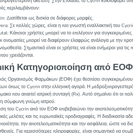
υπρογεστερόνη ακετάτη. Στην Ελλάδα, το Cycrin κυκλοφορεί υπό
ινές περιλαμβάνουν:
in: Διατίθεται ως δισκία σε διάφορες μορφές.
era: Σε πολλές χώρες, είναι η πιο γνωστή εναλλακτική του Cycri
utal: Κάποιοι χρήστες μπορεί να το επιλέγουν για συγκεκριμένες
οι ονομασίες μπορεί να διαφέρουν ελαφρώς ανάλογα με την προ
νομοθεσία. Σημαντικό είναι οι χρήστες να είναι ενήμεροι για τις 
που χρειάζονται.
ική Κατηγοριοποίηση από ΕΟΦ
κός Οργανισμός Φαρμάκων (ΕΟΦ) έχει θεσπίσει συγκεκριμένου
ων όπως το Cycrin στην ελληνική αγορά. Η μεδροξυπρογεστερό
μακο που απαιτεί ιατρική συνταγή (Rx). Αυτό σημαίνει ότι οι π
τη σύμφωνη γνώμη ιατρού.
ιση του Cycrin από τον ΕΟΦ επιβεβαιώνει την αποτελεσματικότ
ινικές μελέτες και τις ευρωπαϊκές προδιαγραφές. Η διαδικασία α
 ποιότητα, την αποτελεσματικότητα και την ασφάλεια, ώστε να δι
σθενείς. Για περισσότερες πληροφορίες, είναι σημαντικό να συμβ