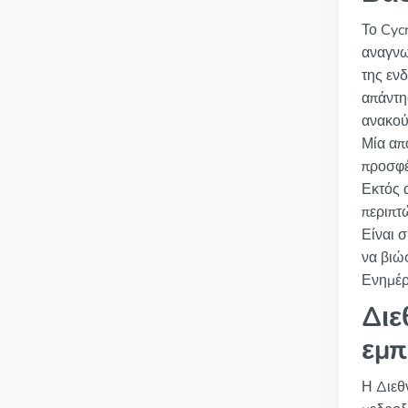
Το Cyc
αναγνω
της εν
απάντη
ανακού
Μία απ
προσφέ
Εκτός 
περιπτ
Είναι 
να βιώ
Ενημέρ
Διε
εμπ
Η Διεθ