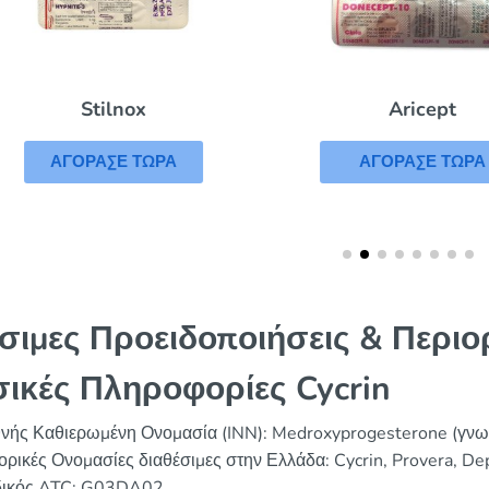
Aricept
Stilnox
ΑΓΟΡΑΣΕ ΤΩΡΑ
ΑΓΟΡΑΣΕ ΤΩΡΑ
σιμες Προειδοποιήσεις & Περιο
ικές Πληροφορίες Cycrin
θνής Καθιερωμένη Ονομασία (INN): Medroxyprogesterone (γνω
ρικές Ονομασίες διαθέσιμες στην Ελλάδα: Cycrin, Provera, De
ικός ATC: G03DA02