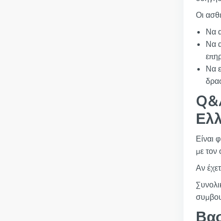
Οι ασθε
Να α
Να α
επηρ
Να ε
δρασ
Q&A
Ελλ
Είναι 
με τον
Αν έχε
Συνολι
συμβου
Βασ