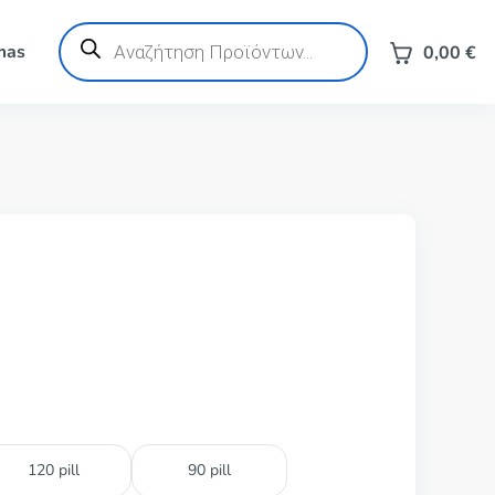
Products
search
mas
0,00
€
120 pill
90 pill