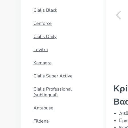
Cialis Black
Cenforce
Tetracycline
Cialis Daily
ΑΓΟΡΑΣΕ ΤΩΡΑ
Levitra
Kamagra
Cialis Super Active
Κρί
Cialis Professional
(sublingual)
Βασ
Antabuse
Διε
Εμπο
Fildena
Κωδ