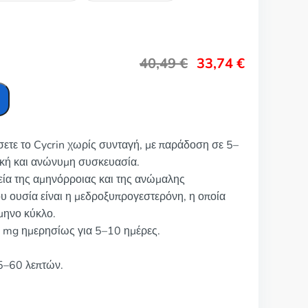
40,49
€
33,74
€
σετε το Cycrin χωρίς συνταγή, με παράδοση σε 5–
ική και ανώνυμη συσκευασία.
πεία της αμηνόρροιας και της ανώμαλης
ου ουσία είναι η μεδροξυπρογεστερόνη, η οποία
μμηνο κύκλο.
0 mg ημερησίως για 5–10 ημέρες.
5–60 λεπτών.