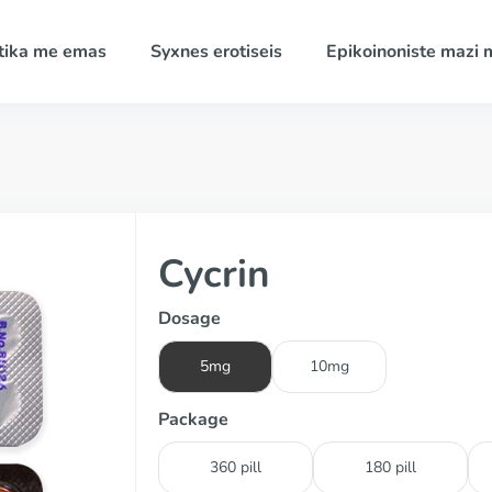
tika me emas
Syxnes erotiseis
Epikoinoniste mazi 
Cycrin
Dosage
5mg
10mg
Package
360 pill
180 pill