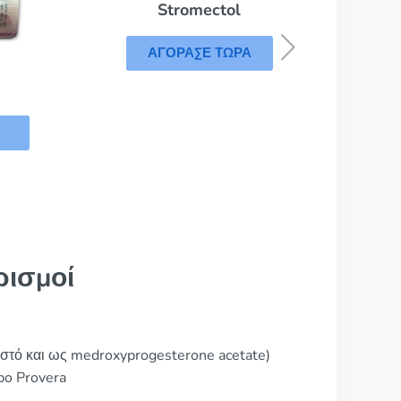
Α
Stromectol
ΑΓΟΡΑΣΕ ΤΩΡΑ
ρισμοί
στό και ως medroxyprogesterone acetate)
po Provera