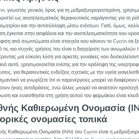
rin, γνωστός γενικός όρος για τη μεδροξυπρογεστερόνη, χρησιμοπ
ριστεί ως αποτελεσματικός θεραπευτικός παράγοντας για τη ρύ
δομητρίου και την αντισύλληψη μέσω ενέσεων. Γιατί, όμως, πολλ
ση έγκειται στην ασφάλεια και την αποτελεσματικότητα που προσ
φιση από συμπτώματα είναι στοιχεία που κάνουν το Cycrin να ξε
ό τις πιο συχνές χρήσεις του είναι η διαχείριση των ανωμαλιών
ροντας μια εύκολη λύση για αρκετές γυναίκες που δυσκολεύοντ
από αυτό, χρησιμοποιείται επίσης για την πρόληψη της υπερτροφ
ώσεις, για θεραπευτικές ενδείξεις σχετικές με την υγεία γιαγελ
σημαντικό να γνωρίζετε ότι οι παρενέργειες μπορεί να διαφέρουν
σουν ήπιες αντιδράσεις, ενώ άλλες μπορεί να απαιτούν προσο
ωση και ευαισθησία στη χρήση αυτού του φαρμάκου είναι κλειδιά
θνής Καθιερωμένη Ονομασία (IN
ορικές ονομασίες τοπικά
νής Καθιερωμένη Ονομασία (INN) του Cycrin είναι η μεδροξυπρ