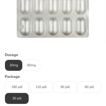
Dosage
30mg
60mg
Package
180 pill
120 pill
90 pill
60 pill
30 pill