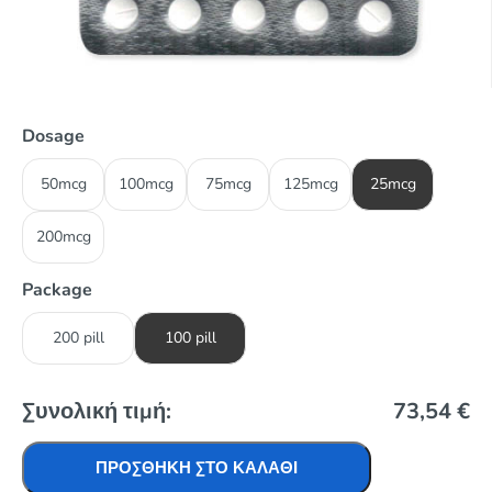
Dosage
50mcg
100mcg
75mcg
125mcg
25mcg
200mcg
Package
200 pill
100 pill
Συνολική τιμή:
73,54
€
ΠΡΟΣΘΉΚΗ ΣΤΟ ΚΑΛΆΘΙ