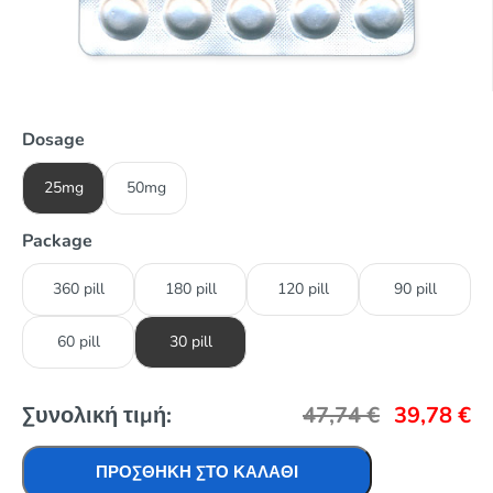
Dosage
25mg
50mg
Package
360 pill
180 pill
120 pill
90 pill
60 pill
30 pill
Συνολική τιμή:
47,74
€
39,78
€
ΠΡΟΣΘΉΚΗ ΣΤΟ ΚΑΛΆΘΙ