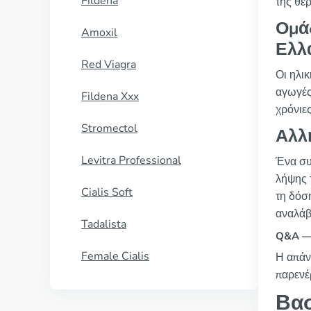
Fildena
της θερ
Ομά
Amoxil
Ελλ
Red Viagra
Οι ηλι
αγωγές.
Fildena Xxx
χρόνιε
Stromectol
Αλλ
Levitra Professional
Ένα συ
λήψης 
Cialis Soft
τη δόσ
αναλάβ
Tadalista
Q&A —
Female Cialis
Η απάν
παρενέρ
Βασ