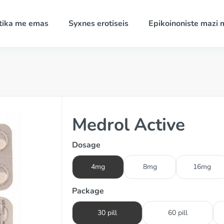
tika me emas
Syxnes erotiseis
Epikoinoniste mazi 
Medrol Active
Dosage
4mg
8mg
16mg
Package
30 pill
60 pill