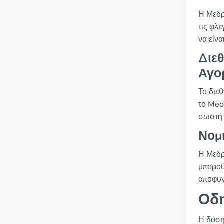
Η Μεδρ
τις φλ
να είνα
Διε
Αγο
Το διε
το Med
σωστή 
Νομ
Η Μεδρ
μπορού
αποφυγ
Οδ
Η δόση