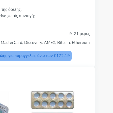
 της όρεξης.
tive χωρίς συνταγή;
9-21 μέρες
, MasterCard, Discovery, AMEX, Bitcoin, Ethereum
λής για παραγγελίες άνω των €172.19