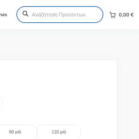
Products
search
mas
0,00
€
90 pill
120 pill