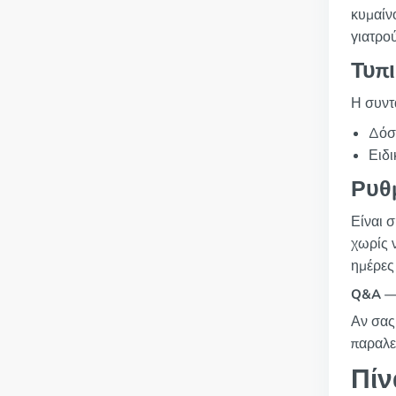
κυμαίν
γιατρού
Τυπ
Η συντ
Δόσ
Ειδι
Ρυθμ
Είναι 
χωρίς 
ημέρες
Q&A — 
Αν σας 
παραλε
Πίν