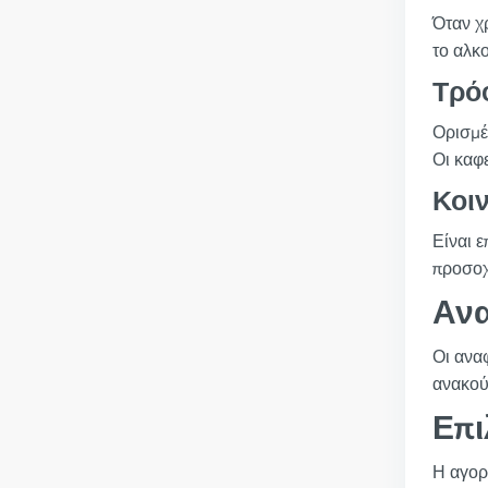
Όταν χ
το αλκ
Τρό
Ορισμέ
Οι καφε
Κοι
Είναι 
προσοχ
Ανα
Οι ανα
ανακού
Επι
Η αγορ