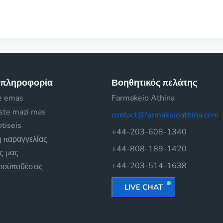
 πληροφορία
Βοηθητικός πελάτης
e emas
Farmakeio Athina
iste mazi mas
contact@farmakeioathina.com
tiseis
+44-203-608-1340
 παραγγελίας
+44-808-189-1420
ές μας
+44-203-514-1638
προϋποθέσεις
LIVE CHAT