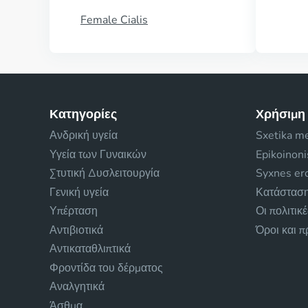
Female Cialis
Κατηγορίες
Χρήσιμη
Ανδρική υγεία
Sxetika m
Υγεία των Γυναικών
Epikoinon
Στυτική Δυσλειτουργία
Syxnes ero
Γενική υγεία
Κατάσταση
Υπέρταση
Οι πολιτικ
Αντιβιοτικά
Όροι και 
Αντικαταθλιπτικά
Φροντίδα του δέρματος
Αναλγητικά
Άσθμα