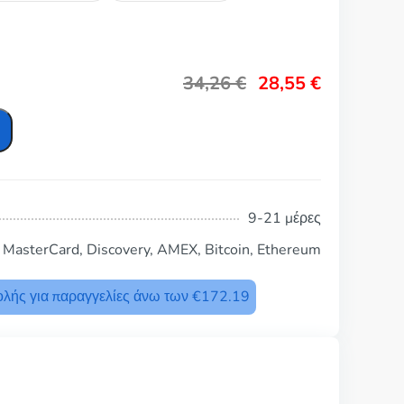
34,26
€
28,55
€
9-21 μέρες
, MasterCard, Discovery, AMEX, Bitcoin, Ethereum
λής για παραγγελίες άνω των €172.19