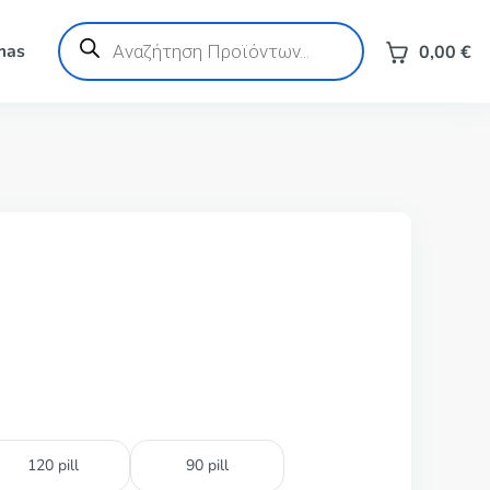
Products
search
mas
0,00
€
120 pill
90 pill