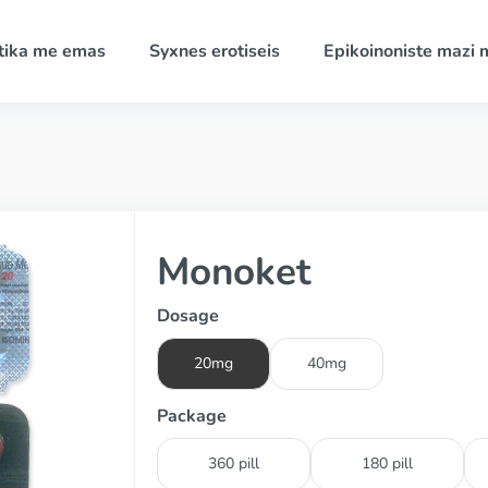
tika me emas
Syxnes erotiseis
Epikoinoniste mazi 
Monoket
Dosage
20mg
40mg
Package
360 pill
180 pill