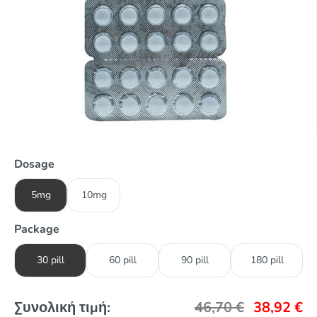
Dosage
5mg
10mg
Package
30 pill
60 pill
90 pill
180 pill
Συνολική τιμή:
46,70
€
38,92
€