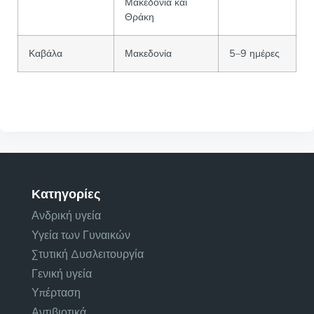
Μακεδονία και
Θράκη
Καβάλα
Μακεδονία
5–9 ημέρες
Κατηγορίες
Ανδρική υγεία
Υγεία των Γυναικών
Στυτική Δυσλειτουργία
Γενική υγεία
Υπέρταση
Αντιβιοτικά