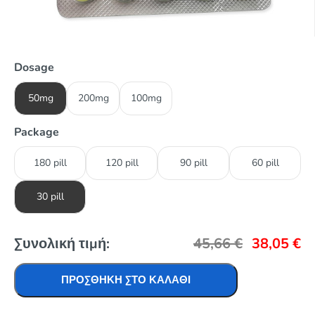
Dosage
50mg
200mg
100mg
Package
180 pill
120 pill
90 pill
60 pill
30 pill
Συνολική τιμή:
45,66
€
38,05
€
ΠΡΟΣΘΉΚΗ ΣΤΟ ΚΑΛΆΘΙ